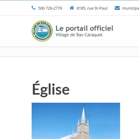
506 726-2776
8185, rue St-Paul
municipa
Église