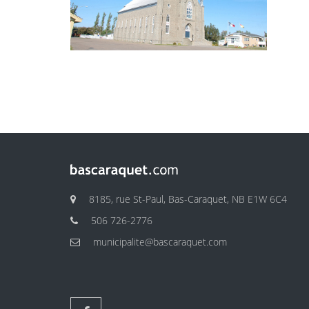
8185, rue St-Paul, Bas-Caraquet, NB E1W 6C4
506 726-2776
municipalite@bascaraquet.com