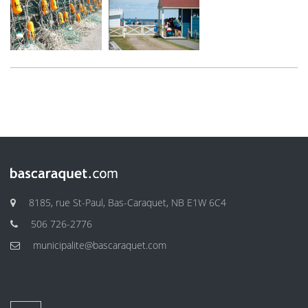
8185, rue St-Paul, Bas-Caraquet, NB E1W 6C4
506 726-2776
municipalite@bascaraquet.com