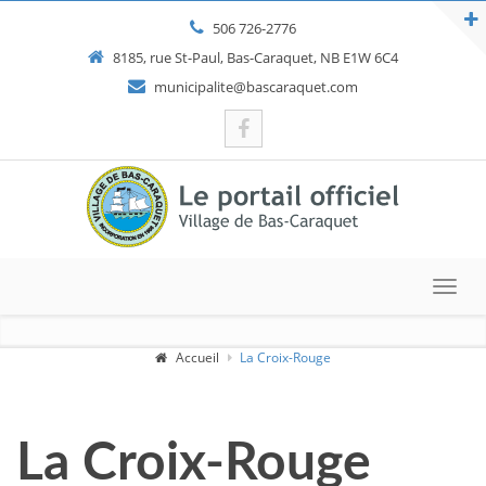
506 726-2776
8185, rue St-Paul, Bas-Caraquet, NB E1W 6C4
municipalite@bascaraquet.com
Toggl
navig
Accueil
La Croix-Rouge
La Croix-Rouge