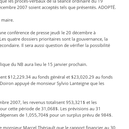
ue les procès-verbaux de la séance ordinaire du 19
écembre 2007 soient acceptés tels que présentés. ADOPTÉ.
e maire.
 une conférence de presse jeudi le 20 décembre à
es quatre dossiers prioritaires sont la gouvernance, la
condaire. Il sera aussi question de vérifier la possibilité
ique du NB aura lieu le 15 janvier prochain.
lisent $12,229.34 au fonds général et $23,020.29 au fonds
s Doiron appuyé de monsieur Sylvio Lanteigne que les
mbre 2007, les revenus totalisent 953,321$ et les
ur cette période de 31,068$. Les prévisions au 31
 dépenses de 1,055,704$ pour un surplus prévu de 984$.
e monsieur Marcel Thériault que le rapport financier au 30