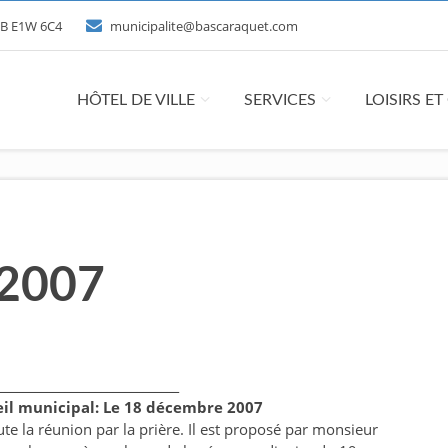
 NB E1W 6C4
municipalite@bascaraquet.com
HÔTEL DE VILLE
SERVICES
LOISIRS E
 2007
______________________________
eil municipal: Le 18 décembre 2007
 la réunion par la prière. Il est proposé par monsieur