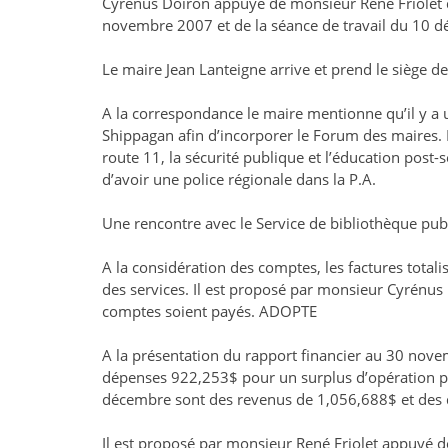
Cyrénus Doiron appuyé de monsieur René Friolet q
novembre 2007 et de la séance de travail du 10 d
Le maire Jean Lanteigne arrive et prend le siège d
A la correspondance le maire mentionne qu’il y a
Shippagan afin d’incorporer le Forum des maires. L
route 11, la sécurité publique et l’éducation post-se
d’avoir une police régionale dans la P.A.
Une rencontre avec le Service de bibliothèque publ
A la considération des comptes, les factures tota
des services. Il est proposé par monsieur Cyrénu
comptes soient payés. ADOPTE
A la présentation du rapport financier au 30 nove
dépenses 922,253$ pour un surplus d’opération po
décembre sont des revenus de 1,056,688$ et des
Il est proposé par monsieur René Friolet appuyé d