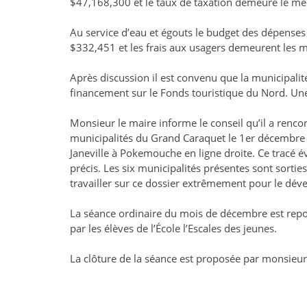
$47,168,300 et le taux de taxation demeure le m
Au service d’eau et égouts le budget des dépens
$332,451 et les frais aux usagers demeurent les
Après discussion il est convenu que la municipa
financement sur le Fonds touristique du Nord. Une
Monsieur le maire informe le conseil qu’il a renco
municipalités du Grand Caraquet le 1er décembre d
Janeville à Pokemouche en ligne droite. Ce tracé é
précis. Les six municipalités présentes sont sortie
travailler sur ce dossier extrêmement pour le dé
La séance ordinaire du mois de décembre est repo
par les élèves de l’École l’Escales des jeunes.
La clôture de la séance est proposée par monsieu