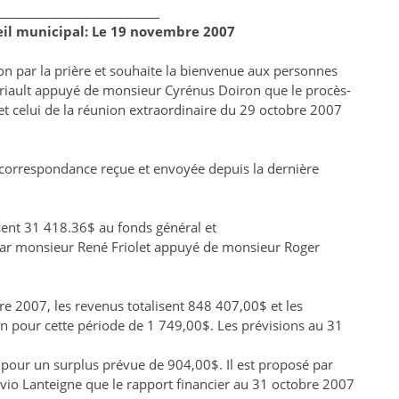
______________________________
eil municipal: Le 19 novembre 2007
n par la prière et souhaite la bienvenue aux personnes
ériault appuyé de monsieur Cyrénus Doiron que le procès-
et celui de la réunion extraordinaire du 29 octobre 2007
la correspondance reçue et envoyée depuis la dernière
isent 31 418.36$ au fonds général et
 par monsieur René Friolet appuyé de monsieur Roger
re 2007, les revenus totalisent 848 407,00$ et les
 pour cette période de 1 749,00$. Les prévisions au 31
our un surplus prévue de 904,00$. Il est proposé par
io Lanteigne que le rapport financier au 31 octobre 2007