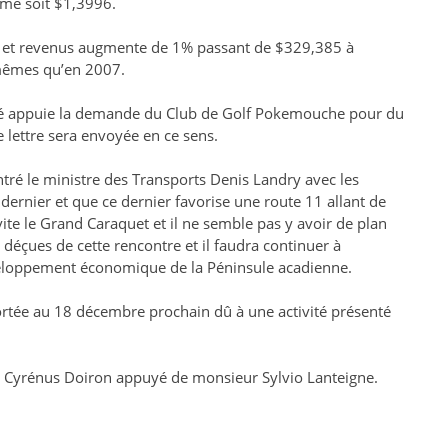
ême soit $1,3996.
es et revenus augmente de 1% passant de $329,385 à
 mêmes qu’en 2007.
lité appuie la demande du Club de Golf Pokemouche pour du
 lettre sera envoyée en ce sens.
ntré le ministre des Transports Denis Landry avec les
ernier et que ce dernier favorise une route 11 allant de
vite le Grand Caraquet et il ne semble pas y avoir de plan
s déçues de cette rencontre et il faudra continuer à
veloppement économique de la Péninsule acadienne.
rtée au 18 décembre prochain dû à une activité présenté
r Cyrénus Doiron appuyé de monsieur Sylvio Lanteigne.