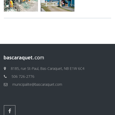
8185, rue St-Paul, Bas-Caraquet, NB E1W 6C4
506 726-2776
municipalite@bascaraquet.com